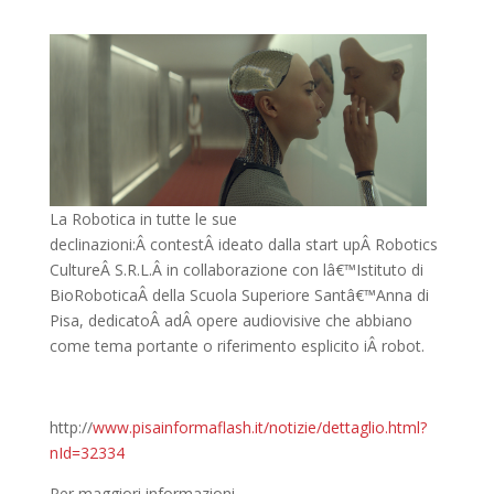
La Robotica in tutte le sue
declinazioni:Â contestÂ ideato dalla start upÂ Robotics
CultureÂ S.R.L.Â in collaborazione con lâ€™Istituto di
BioRoboticaÂ della Scuola Superiore Santâ€™Anna di
Pisa, dedicatoÂ adÂ opere audiovisive che abbiano
come tema portante o riferimento esplicito iÂ robot.
http://
www.pisainformaflash.it/notizie/dettaglio.html?
nId=32334
Per maggiori informazioni