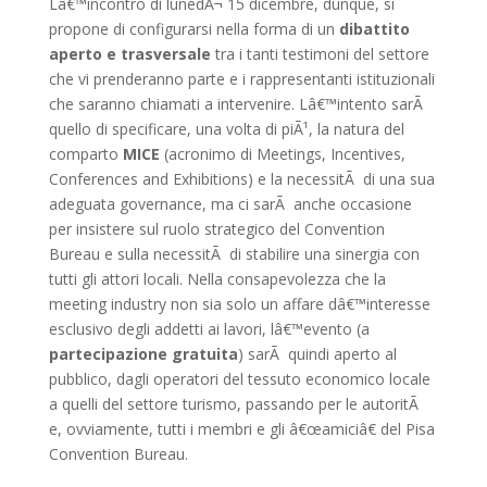
Lâ€™incontro di lunedÃ¬ 15 dicembre, dunque, si
propone di configurarsi nella forma di un
dibattito
aperto e trasversale
tra i tanti testimoni del settore
che vi prenderanno parte e i rappresentanti istituzionali
che saranno chiamati a intervenire. Lâ€™intento sarÃ
quello di specificare, una volta di piÃ¹, la natura del
comparto
MICE
(acronimo di
Meetings, Incentives,
Conferences and Exhibitions)
e la necessitÃ di una sua
adeguata governance, ma ci sarÃ anche occasione
per insistere sul ruolo strategico del Convention
Bureau e sulla necessitÃ di stabilire una sinergia con
tutti gli attori locali. Nella consapevolezza che la
meeting industry non sia solo un affare dâ€™interesse
esclusivo degli addetti ai lavori, lâ€™evento (a
partecipazione gratuita
) sarÃ quindi aperto al
pubblico, dagli operatori del tessuto economico locale
a quelli del settore turismo, passando per le autoritÃ
e, ovviamente, tutti i membri e gli â€œamiciâ€ del Pisa
Convention Bureau.