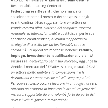
A condurre i lavori sarÃ
Maria Gabriella Gentile
,
Responsabile Learning Center di
Federcongressi&eventi
, che non manca di
sottolineare come il mercato dei congressi e degli
eventi continui
â€œa rappresentare un settore di
grande crescita allâ€™interno del comparto turistico
nazionale ed internazionaleâ€
e costituisca, per le sue
specifiche caratteristiche,
â€œunâ€™opportunitÃ
strategica di crescita per un territorioâ€
, capace
comâ€™Ã¨ di apportare molteplici benefici:
reddito,
impiego, investimento, qualificazione, visibilitÃ ,
sicurezza.
â€œProprio per il suo valoreâ€
, aggiunge la
Gentile, il mercato dellâ€™attivitÃ congressuale
â€œÃ¨
un settore molto ambito e la competizione tra le
destinazioni e i Paesi avviene a livelli sempre piÃ¹ alti.
Per avere successo occorre lavorare in una logica di rete,
offrendo un prodotto in linea con le attuali esigenze del
mercato, supportato da una volontÃ forte da parte dei
diversi livelli di governo territorialeâ€
.