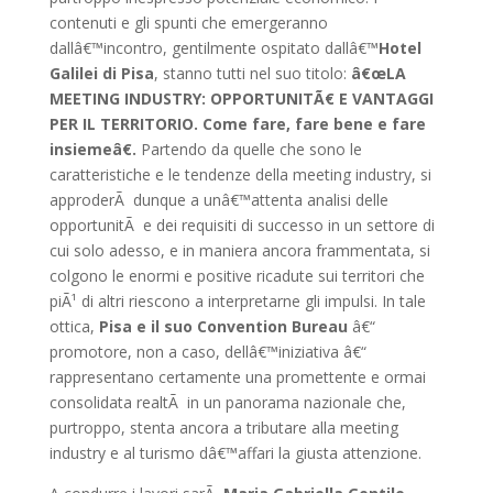
contenuti e gli spunti che emergeranno
dallâ€™incontro, gentilmente ospitato dallâ€™
Hotel
Galilei di Pisa
, stanno tutti nel suo titolo:
â€œLA
MEETING INDUSTRY: OPPORTUNITÃ€ E VANTAGGI
PER IL TERRITORIO. Come fare, fare bene e fare
insiemeâ€.
Partendo da quelle che sono le
caratteristiche e le tendenze della meeting industry, si
approderÃ dunque a unâ€™attenta analisi delle
opportunitÃ e dei requisiti di successo in un settore di
cui solo adesso, e in maniera ancora frammentata, si
colgono le enormi e positive ricadute sui territori che
piÃ¹ di altri riescono a interpretarne gli impulsi. In tale
ottica,
Pisa e il suo Convention Bureau
â€“
promotore, non a caso, dellâ€™iniziativa â€“
rappresentano certamente una promettente e ormai
consolidata realtÃ in un panorama nazionale che,
purtroppo, stenta ancora a tributare alla meeting
industry e al turismo dâ€™affari la giusta attenzione.