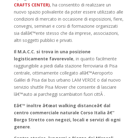
CRAFTS CENTER)
, ha consentito di realizzare un
nuovo spazio polivalente da poter essere utilizzato alle
condizioni di mercato in occasione di esposizioni, fiere,
convegni, seminari e corsi di formazione organizzati
sia dallâ€™ente stesso che da imprese, associazioni,
altri soggetti pubblici e privati.
Il M.A.C.C. si trova in una posizione
logisticamente favorevole
, in quanto facilmente
raggiungibile a piedi dalla stazione ferroviaria di Pisa
centrale, ottimamente collegato allâ€™Aeroporto
Galilei di Pisa dai bus urbano LAM VERDE o dal nuovo
servizio shuttle Pisa Mover che consente di lasciare
lâ€™auto ai parcheggi scambiatori fuori cittÃ .
Eâ€™ inoltre â€œat walking distanceâ€ dal
centro commerciale naturale Corso Italia â€“
Borgo Stretto con negozi, locali e servizi di ogni
genere
.