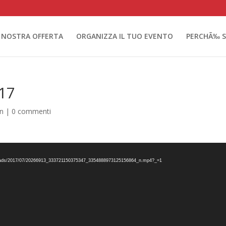
 NOSTRA OFFERTA
ORGANIZZA IL TUO EVENTO
PERCHÃ‰ S
17
n
|
0 commenti
nt/uploads/2017/07/20266913_333721150375347_3354888973125156864_n.mp4?_=1