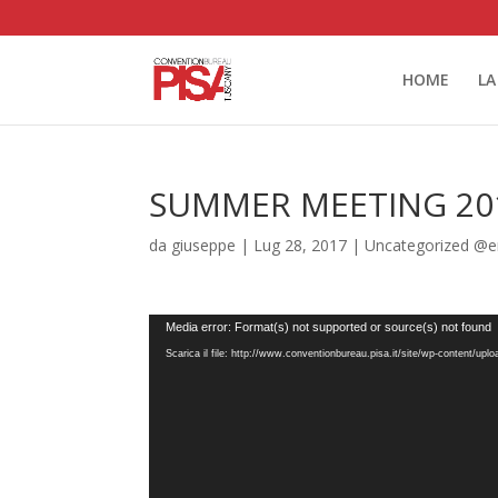
HOME
LA
SUMMER MEETING 20
da
giuseppe
|
Lug 28, 2017
|
Uncategorized @e
Video
Media error: Format(s) not supported or source(s) not found
Player
Scarica il file: http://www.conventionbureau.pisa.it/site/wp-conte