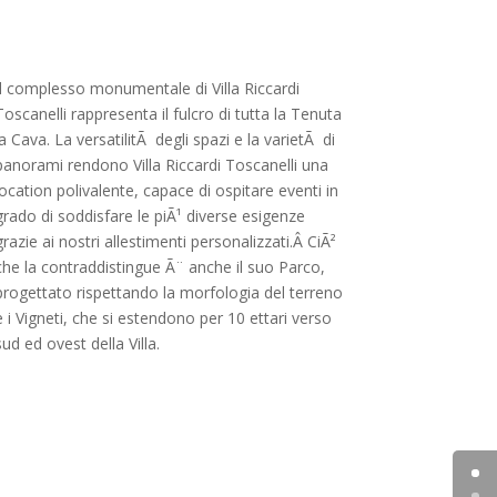
Il complesso monumentale di Villa Riccardi
Toscanelli rappresenta il fulcro di tutta la Tenuta
la Cava. La versatilitÃ degli spazi e la varietÃ di
panorami rendono Villa Riccardi Toscanelli una
location polivalente, capace di ospitare eventi in
grado di soddisfare le piÃ¹ diverse esigenze
grazie ai nostri allestimenti personalizzati.Â CiÃ²
che la contraddistingue Ã¨ anche il suo Parco,
progettato rispettando la morfologia del terreno
e i Vigneti, che si estendono per 10 ettari verso
sud ed ovest della Villa.