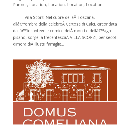
Partner
,
Location
,
Location
,
Location
,
Location
Villa Scorzi Nel cuore dellaÂ Toscana,
allâ€™ombra della celebreÂ Certosa di Calci, circondata
dallâ€™incantevole cornice deiÂ monti e dellâ€™agro
pisano, sorge la trecentescaÂ VILLA SCORZI, per secoli
dimora diÂ illustri famiglie...